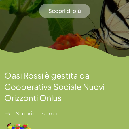
Scopri di più
Oasi Rossi è gestita da
Cooperativa Sociale Nuovi
Orizzonti Onlus
Scopri chi siamo