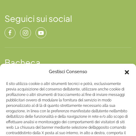
Seguici sui social
Bacheca
Gestisci Consenso
Leggi le ultime news
Il sito utilizza cookie o altri strumenti tecnici e potrà, esclusivamente
previa acquisizione del consenso dell’utente, utilizzare anche cookie di
profilazione o altri strumenti di tracciamento al fine di inviare messaggi
Documenti
pubblicitari ovvero di modulare la fornitura del servizio in modo
personalizzato al di là di quanto strettamente necessario alla sua
Trasparenza L.R. 23/2012, art. 15
erogazione, in linea con le preferenze manifestate dall’utente nell’ambito
dell’utilizzo delle funzionalità e della navigazione in rete e/o allo scopo di
Privacy policy
effettuare analisi e monitoraggio dei comportamenti dei visitatori di siti
web. La chiusura del banner mediante selezione dell’apposito comando
contraddistinto dalla X posta al suo interno, in alto a destra, comporta il
Cookie policy