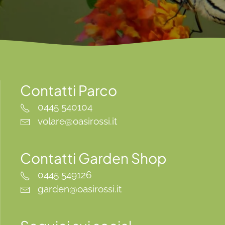
Contatti Parco
0445 540104
volare@oasirossi.it
Contatti Garden Shop
0445 549126
garden@oasirossi.it