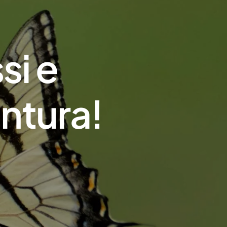
si e
entura!