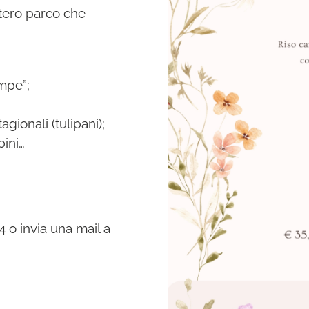
ntero parco che
ampe”;
gionali (tulipani);
bini…
 o invia una mail a