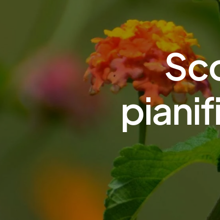
Sco
pianif