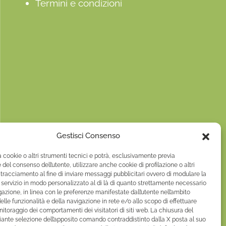
Termini e condizioni
Gestisci Consenso
zza cookie o altri strumenti tecnici e potrà, esclusivamente previa
 del consenso dell’utente, utilizzare anche cookie di profilazione o altri
 tracciamento al fine di inviare messaggi pubblicitari ovvero di modulare la
l servizio in modo personalizzato al di là di quanto strettamente necessario
gazione, in linea con le preferenze manifestate dall’utente nell’ambito
 delle funzionalità e della navigazione in rete e/o allo scopo di effettuare
nitoraggio dei comportamenti dei visitatori di siti web. La chiusura del
nte selezione dell’apposito comando contraddistinto dalla X posta al suo