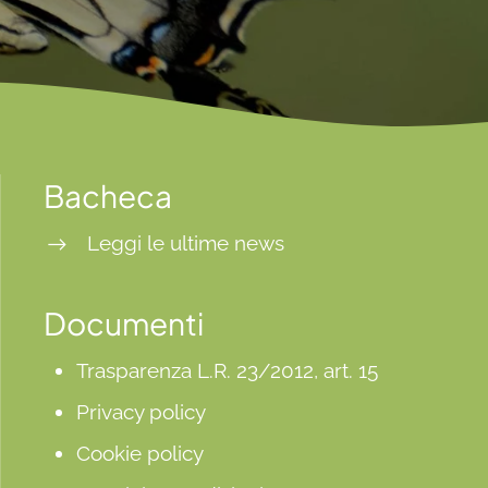
Bacheca
Leggi le ultime news
Documenti
Trasparenza L.R. 23/2012, art. 15
Privacy policy
Cookie policy