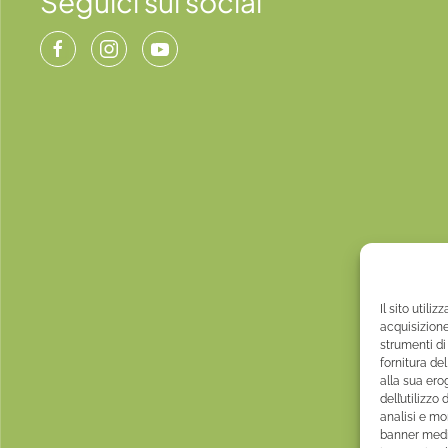
Seguici sui social
Il sito utili
acquisizione
strumenti di
fornitura de
alla sua ero
dell’utilizzo
analisi e mo
banner media