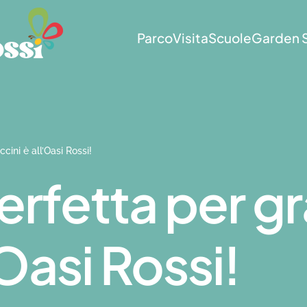
Parco
Visita
Scuole
Garden 
cini è all’Oasi Rossi!
rfetta per gr
’Oasi Rossi!