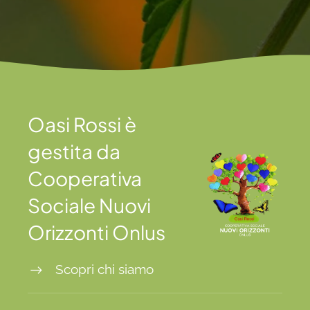
Oasi Rossi è
gestita da
Cooperativa
Sociale Nuovi
Orizzonti Onlus
Scopri chi siamo