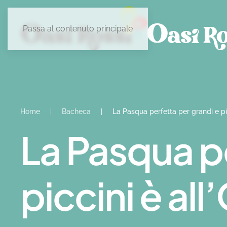
Passa al contenuto principale
Home
Bacheca
La Pasqua perfetta per grandi e pic
La Pasqua pe
piccini è all